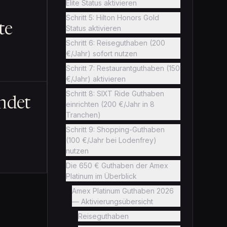
Elite Status aktivieren
Schritt 5: Hilton Honors Gold
te
Status aktivieren
Schritt 6: Reiseguthaben (200
€/Jahr) sofort nutzen
Schritt 7: Restaurantguthaben (150
€/Jahr) aktivieren
Schritt 8: SIXT Ride Guthaben
ndet
einrichten (200 €/Jahr in 8
Tranchen)
Schritt 9: Shopping-Guthaben
(100 €/Jahr bei Lodenfrey)
nutzen
Die 650 € Guthaben der Amex
Platinum im Überblick
Amex Platinum Guthaben 2026
— Aktivierungsübersicht
Reiseguthaben