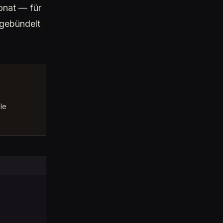
onat — für
 gebündelt
le