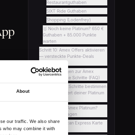
Restaurantguthaben
SIXT Ride Guthaben
Shopping (Lodenfrey)
🥇 Noch keine Platinum? 650 €
App
Guthaben + 85.000 Punkte
warten
Schritt 10: Amex Offers aktivieren
— versteckte Punkte-Deals
nutzen
Häufige Fragen zur Amex
ntrales
Platinum: Erste Schritte (FAQ)
.
Fazit: Diese 10 Schritte bestimmen
About
den echten Wert deiner Platinum
Card
Noch keine Amex Platinum?
Jetzt beantragen
se our traffic. We also share
Welche American Express Karte
ers who may combine it with
passt zu dir?