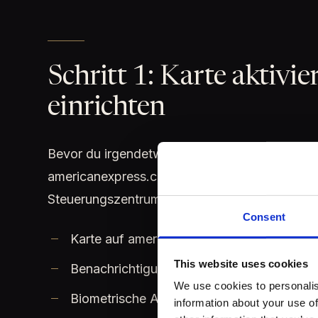
Schritt 1: Karte aktiv
einrichten
Bevor du irgendetwas anderes tust: Aktiviere
americanexpress.com/de oder direkt in der Am
Steuerungszentrum für alle Vorteile — ohne si
Consent
Karte auf americanexpress.com/de oder in
This website uses cookies
Benachrichtigungen für Transaktionen akti
We use cookies to personalis
Biometrische Anmeldung (Face ID/Fingerprin
information about your use of