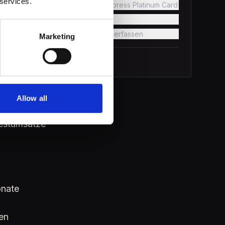
 services.
American Express Platinum Card
Diskussion (0)
Kommentar verfassen
Marketing
6
% gelesen
n
Allow all
destumsätze
onate
den