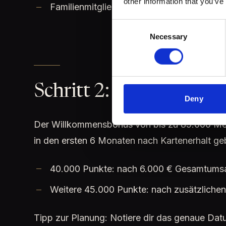
other information that you’ve
Familienmitglieder oder Partner für kosten
Consent
Necessary
Selection
Schritt 2: Willkommen
Deny
Der Willkommensbonus von bis zu 85.000 Mem
in den ersten 6 Monaten nach Kartenerhalt g
40.000 Punkte: nach 6.000 € Gesamtumsat
Weitere 45.000 Punkte: nach zusätzlichen
Tipp zur Planung: Notiere dir das genaue Dat