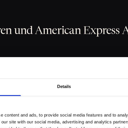
ieren und American Express 
 deine neue Platinum Card im Online-Account auf
erican Express App (iOS/Android). Die App ist dein ze
e ist die Verwaltung der Guthaben deutlich aufwändiger
Details
 der App aktivieren
vieren (hilft beim Umsatz-Tracking)
e content and ads, to provide social media features and to analy
t) einrichten für schnellen Zugriff
 our site with our social media, advertising and analytics partn