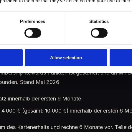
 provided to them or that they’ve collected from your use of their
lose Zusatzkarten eintragen (1. Zusatzkarte gratis)
Preferences
Statistics
sbonus-Umsatz aktiv tracke
Allow selection
bership Rewards Punkten ist gestaffelt und an Min
ebunden. Stand Mai 2026:
z innerhalb der ersten 6 Monate
 4.000 € (gesamt: 10.000 €) innerhalb der ersten 6 M
um des Kartenerhalts und rechne 6 Monate vor. Teile 