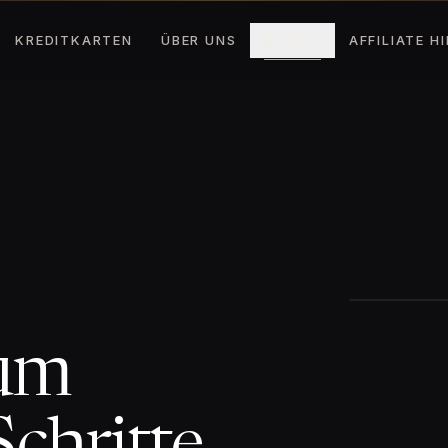
KREDITKARTEN
ÜBER UNS
BLOG
AFFILIATE H
num