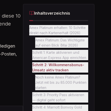
Inhaltsverzeichnis
 diese 10
sende
Amex Platinum erhalten: 10 Schritte
direkt nach Kartenerhalt (2026)
Amex Platinum: Das Wichtigste
auf einen Blick (Mai 2026)
rledigen
Schritt 1: Karte aktivieren und
-Posten,
American Express App einrichten
Schritt 2: Willkommensbonus-
Umsatz aktiv tracken
Noch keine Amex Platinum?
Jetzt mit bis zu 85.000 Punkten
starten
Schritt 3: Priority Pass aktivieren
— digital geht sofort
Schritt 4: Marriott Bonvoy Gold