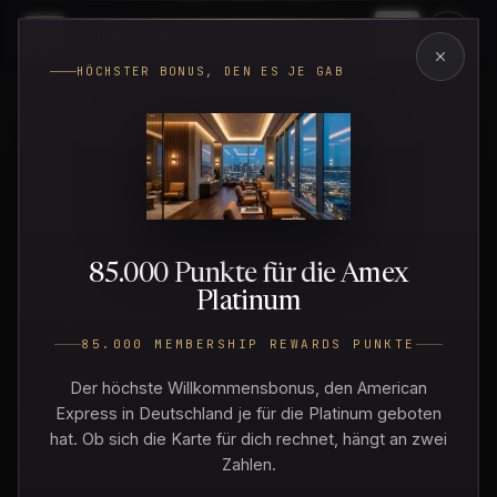
Meilen
·
Meister
Menü
HÖCHSTER BONUS, DEN ES JE GAB
MEILEN · PUNKTE · PRÄMIENREISEN
Jede Buchung
85.000 Punkte für die Amex
Platinum
ist eine
Meile
85.000 MEMBERSHIP REWARDS PUNKTE
näher am Ziel.
Der höchste Willkommensbonus, den American
Express in Deutschland je für die Platinum geboten
hat. Ob sich die Karte für dich rechnet, hängt an zwei
Zahlen.
Finde heraus, welche Kreditkarte dich für dein