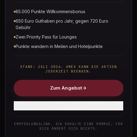
nächstes Business-Class-Ticket braucht — und
wie viel schneller du dort ankommst. Unabhängig.
85.000 Punkte Willkommensbonus
Transparent. Ohne Kleingedrucktes.
650 Euro Guthaben pro Jahr, gegen 720 Euro
Gebühr
Zwei Priority Pass für Lounges
Karten vergleichen
Kostenlos Karte finden
Punkte wandern in Meilen und Hotelpunkte
STAND: JULI 2026. AMEX KANN DIE AKTION
JEDERZEIT BEENDEN.
UNSER ANSPRUCH
Unabhängig recherchiert
Selbst geflogen
Transparente Affiliate-Hinweise
Täglich aktualisiert
Zum Angebot
ANZEIGE. MEINE EINSCHÄTZUNG IM BEITRAG BLEIBT
DAVON UNBERÜHRT.
Schnell
·
Kreditkarten-Rechner
LIVE
EMPFEHLUNGSLINK. ICH ERHALTE EINE PRÄMIE, FÜR
DICH ÄNDERT SICH NICHTS.
MONATLICHER UMSATZ
€ · Karte