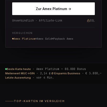
Zur
Amex Platinum
→
Unverbindlich · Affiliate-Link
SSL
VERGLICHEN
Amex Platinum
Amex Gold
Payback Amex
·
Amex Platinum — 80.000 Bonus
Beste Karte heute
·
2,14 ¢
·
€ 3.800,–
Meilenwert MUC→SIN
Ø Ersparnis Business
·
vor 4 Min.
Letzte Auswertung
TOP-KARTEN IM VERGLEICH