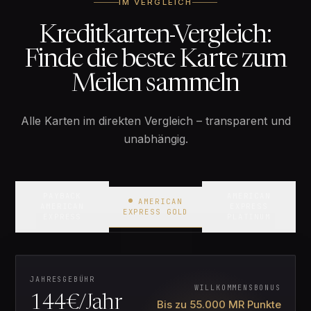
IM VERGLEICH
Kreditkarten-Vergleich:
Finde die beste Karte zum
Meilen sammeln
Alle Karten im direkten Vergleich – transparent und
unabhängig.
PAYBACK
AMERICAN
AMERICAN
AMERICAN
EXPRESS
EXPRESS GOLD
IDEAL FÜR MEILENSAMMLER
EXPRESS
PLATINUM
American Express Gold
EMPFEHLUNG
JAHRESGEBÜHR
WILLKOMMENSBONUS
144€/Jahr
Bis zu 55.000 MR Punkte