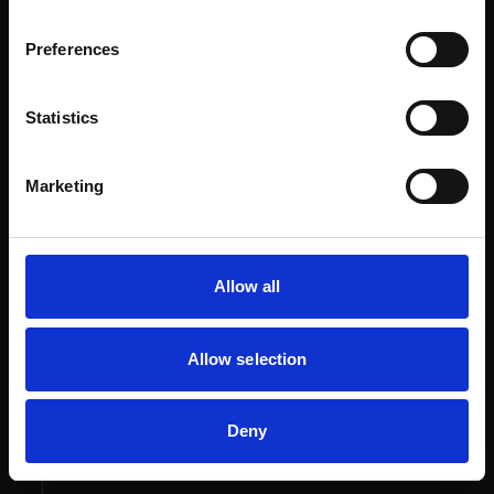
Willkommensbonus. Unsere Empfehlung: Die
AMEX Gold für Einsteiger oder die Platinum
Preferences
für Vielreisende. In wenigen Minuten online
beantragt.
Statistics
Karten vergleichen
Marketing
02
SCHRITT 2
Allow all
Meilen sammeln im Alltag
Allow selection
Nutze deine Kreditkarte für alltägliche
Ausgaben – Supermarkt, Tanken, Online-
Shopping. Jeder Euro zählt. Mit der AMEX
Deny
Gold sammelst du 2x Punkte im Supermarkt.