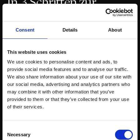
In 3 Schritten zur
Business Class
Consent
Details
About
Der Weg zu deinem ersten Business Class Flug ist
einfacher als du denkst. Mit der richtigen
Strategie bist du in wenigen Wochen so weit.
This website uses cookies
We use cookies to personalise content and ads, to
provide social media features and to analyse our traffic.
Anfänger-Guide lesen
We also share information about your use of our site with
our social media, advertising and analytics partners who
01
may combine it with other information that you’ve
SCHRITT 1
provided to them or that they’ve collected from your use
of their services.
Die richtige Kreditkarte
beantragen
Consent
Necessary
Wähle eine Kreditkarte mit attraktivem
Selection