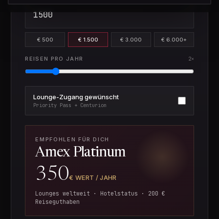
€ 500
€ 1.500
€ 3.000
€ 6.000+
REISEN PRO JAHR
2
×
Lounge-Zugang gewünscht
Priority Pass + Centurion
EMPFOHLEN FÜR DICH
Amex Platinum
350
€ WERT / JAHR
Lounges weltweit · Hotelstatus · 200 €
Reiseguthaben