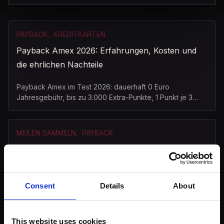
als Sammelpartner + Amex-Tipps.
PAYBACK
,
KREDITKARTEN
Payback Amex 2026: Erfahrungen, Kosten und
die ehrlichen Nachteile
Payback Amex im Test 2026: dauerhaft 0 Euro
Jahresgebühr, bis zu 3.000 Extra-Punkte, 1 Punkt je 3
Euro. Was die Karte bringt und wo sie schwächelt.
MEILEN SAMMELN
,
PAYBACK
Payback-Aktionen 2026: Alle Wege für schnelle
Meilen
Payback-Aktionen 2026 im Überblick: Mit Kreditkarte,
Consent
Details
About
Coupons, Zeitschriften-Abos und mehr schnell Miles &
More Meilen sammeln. Alle aktuellen Tipps.
This website uses cookies