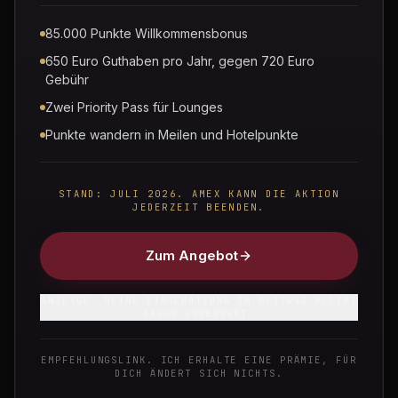
85.000 Punkte Willkommensbonus
Zeige 1 – 6 von 6 Posts
650 Euro Guthaben pro Jahr, gegen 720 Euro
Gebühr
Zwei Priority Pass für Lounges
PAYBACK
,
AKTUELLE ANGEBOTE
Punkte wandern in Meilen und Hotelpunkte
Payback Punkte bei IHG Hotels sammeln: Der
komplette Guide 2026
STAND: JULI 2026. AMEX KANN DIE AKTION
Seit April 2026 ist IHG One Rewards PAYBACK-Partner.
JEDERZEIT BEENDEN.
Wie du Payback-Punkte bei 7.000+ Hotels sammelst,
einrichtest und maximierst — inkl. Payback Amex Tipp.
Zum Angebot
PAYBACK
ANZEIGE. MEINE EINSCHÄTZUNG IM BEITRAG BLEIBT
IHG Hotels & PAYBACK Punkte sammeln 2026:
DAVON UNBERÜHRT.
Der komplette Guide für Amex-Inhaber
EMPFEHLUNGSLINK. ICH ERHALTE EINE PRÄMIE, FÜR
DICH ÄNDERT SICH NICHTS.
Neu seit April 2026: Jetzt PAYBACK Punkte bei über 7.000
IHG Hotels sammeln – 1 Punkt pro 2 €. So aktivierst du IHG