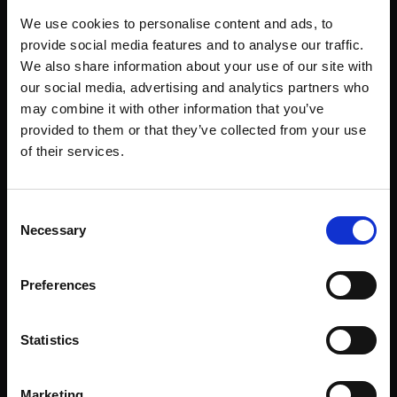
PAYBACK
,
MEILEN SAMMELN
We use cookies to personalise content and ads, to
Payback Coupons: Punkte vervielfachen
provide social media features and to analyse our traffic.
We also share information about your use of our site with
Payback Coupons richtig nutzen: eCoupons,
our social media, advertising and analytics partners who
Multiplikatoren & Insider-Tipps. Kombiniere sie mit der
may combine it with other information that you’ve
Payback AmEx und sammel bis zu 15x Punkte. Jetzt lesen!
provided to them or that they’ve collected from your use
of their services.
PAYBACK
Die besten Payback-Aktionen und Angebote für
Consent
Meilensammler (Miles & More)
Necessary
Selection
Die besten Payback-Aktionen für Meilensammler:
Transferbonus, Amex, Abos, Coupons und Tipps. So
Preferences
machst du aus Punkten echte Miles & More Meilen.
Statistics
Marketing