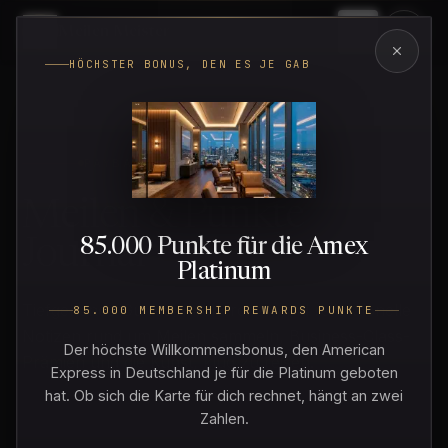
Meilen
·
Meister
Menü
HÖCHSTER BONUS, DEN ES JE GAB
PAYBACK
Meilen & Punkte
85.000 Punkte für die Amex
Journal
Platinum
Tiefgehende Guides, Recherchen und redaktionelle
85.000 MEMBERSHIP REWARDS PUNKTE
Notizen rund um Meilen sammeln, Business-Class-
Der höchste Willkommensbonus, den American
Prämien und die Kunst, klug zu reisen.
Express in Deutschland je für die Platinum geboten
hat. Ob sich die Karte für dich rechnet, hängt an zwei
Zahlen.