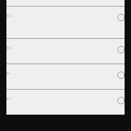
Kann ich gleichzeitig Payback-Punkte UND IHG
04
One Rewards-Punkte für denselben Aufenthalt
sammeln?
Gilt die Partnerschaft auch für IHG Hotels
05
außerhalb Deutschlands?
Kann ich meine Payback-Punkte in IHG One
06
Rewards-Punkte umwandeln?
Lohnt sich die Payback American Express Card
07
für IHG-Reisende?