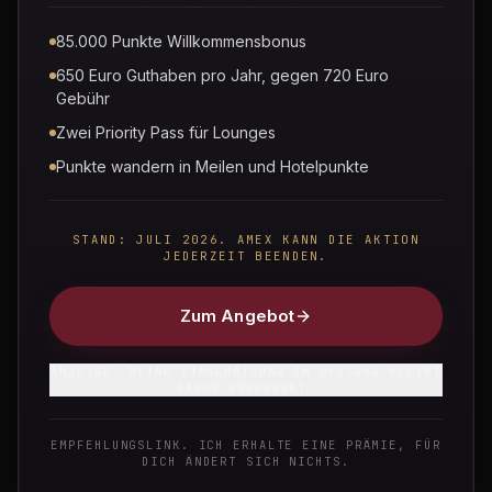
5 Min. Lesezeit
85.000 Punkte Willkommensbonus
MIT KI ERSTELLT
650 Euro Guthaben pro Jahr, gegen 720 Euro
Gebühr
Zwei Priority Pass für Lounges
Punkte wandern in Meilen und Hotelpunkte
Seit Ende April 2026 ist IHG Hotels & Resorts
STAND: JULI 2026. AMEX KANN DIE AKTION
offizieller PAYBACK-Partner — und das
JEDERZEIT BEENDEN.
bedeutet: Du kannst bei
über 7.000 Hotels
Zum Angebot
weltweit
Payback-Punkte sammeln, während
du reist. Ob InterContinental in Berlin, Holiday
ANZEIGE. MEINE EINSCHÄTZUNG IM BEITRAG BLEIBT
Inn in München oder Crowne Plaza auf
DAVON UNBERÜHRT.
Dienstreise — die Partnerschaft macht jede
EMPFEHLUNGSLINK. ICH ERHALTE EINE PRÄMIE, FÜR
Übernachtung zu einem Punkteturbo. In
DICH ÄNDERT SICH NICHTS.
diesem Guide erfährst du genau, wie die