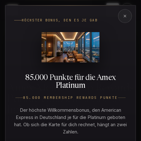
Meilen
·
Meister
Menü
HÖCHSTER BONUS, DEN ES JE GAB
HOME
/
BLOG
/
KREDITKARTEN
KREDITKARTEN
85.000 Punkte für die Amex
Platinum
Amex Membership Rewards
Punkte einlösen 2026: So
85.000 MEMBERSHIP REWARDS PUNKTE
holst du bis zu 4 Cent pro
Der höchste Willkommensbonus, den American
Express in Deutschland je für die Platinum geboten
Punkt
hat. Ob sich die Karte für dich rechnet, hängt an zwei
Zahlen.