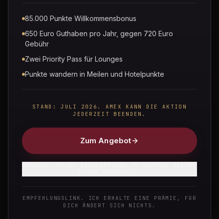
TEILEN
ERSCHIENEN
24.04.2026
85.000 Punkte Willkommensbonus
5 Min. Lesezeit
650 Euro Guthaben pro Jahr, gegen 720 Euro
Gebühr
MIT KI ERSTELLT
Zwei Priority Pass für Lounges
Punkte wandern in Meilen und Hotelpunkte
STAND: JULI 2026. AMEX KANN DIE AKTION
JEDERZEIT BEENDEN.
Zum Angebot
KURZE ANTWORT
ANZEIGE. MEINE EINSCHÄTZUNG IM BEITRAG BLEIBT
Wie löse ich Amex Membership
DAVON UNBERÜHRT.
Rewards Punkte am besten ein?
EMPFEHLUNGSLINK. ICH ERHALTE EINE PRÄMIE, FÜR
DICH ÄNDERT SICH NICHTS.
Der höchste Wert entsteht durch den Transfer zu
Airline-Partnerprogrammen wie British Airways