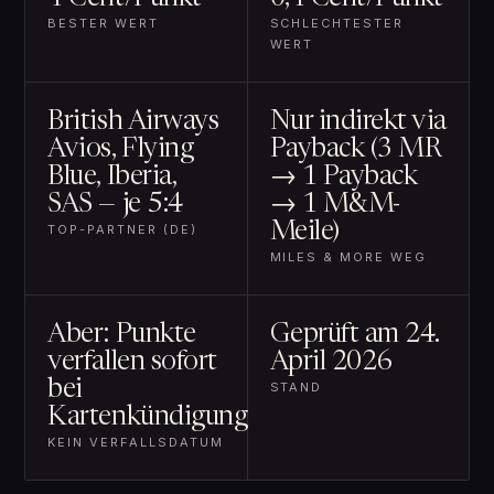
BESTER WERT
SCHLECHTESTER
WERT
British Airways
Nur indirekt via
Avios, Flying
Payback (3 MR
Blue, Iberia,
→ 1 Payback
SAS — je 5:4
→ 1 M&M-
Meile)
TOP-PARTNER (DE)
MILES & MORE WEG
Aber: Punkte
Geprüft am 24.
verfallen sofort
April 2026
bei
STAND
Kartenkündigung
KEIN VERFALLSDATUM