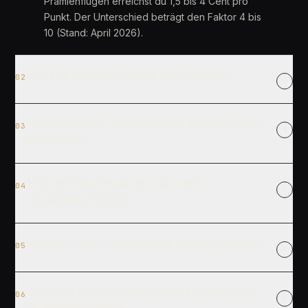
Prämienflügen erreichst du 1,5 bis 4 Cent pro
Punkt. Der Unterschied beträgt den Faktor 4 bis
10 (Stand: April 2026).
Wie löse ich Amex Punkte am besten ein?
02
Kann ich Amex Punkte in Miles & More Meilen
03
umwandeln?
Welche Transferpartner hat Amex in
04
Deutschland (2026)?
Verfallen Amex Membership Rewards Punkte?
05
Wie groß ist das Transferverhältnis bei Amex
06