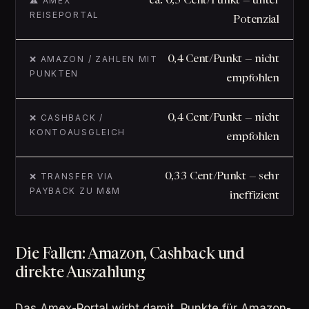
⚠️ AMEX
ca. 0,5 Cent/Punkt — unter
REISEPORTAL
Potenzial
❌ AMAZON / ZAHLEN MIT
0,4 Cent/Punkt — nicht
PUNKTEN
empfohlen
❌ CASHBACK /
0,4 Cent/Punkt — nicht
KONTOAUSGLEICH
empfohlen
❌ TRANSFER VIA
0,33 Cent/Punkt — sehr
PAYBACK ZU M&M
ineffizient
Die Fallen: Amazon, Cashback und
direkte Auszahlung
Das Amex-Portal wirbt damit, Punkte für Amazon-