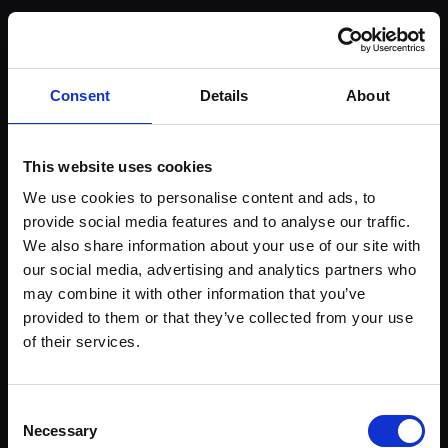
Delta SkyMiles: verschlechtert und
dynamische Preise ohne feste Stufen —
selten empfehlenswert
Consent
Details
About
Etihad Guest: Die Partnerschaft endete am 30.
Juni 2026. Ein Transfer von Membership
This website uses cookies
Rewards Punkten zu Etihad Guest ist seitdem
We use cookies to personalise content and ads, to
nicht mehr möglich. Stand: August 2026.
provide social media features and to analyse our traffic.
Emirates Skywards: Transferverhältnis war
We also share information about your use of our site with
immer schlecht (2:1 = 50 % Verlust) —
our social media, advertising and analytics partners who
may combine it with other information that you’ve
meiden
provided to them or that they’ve collected from your use
of their services.
Amex Punkte zu Miles & More — geht das
direkt?
Consent
Necessary
Selection