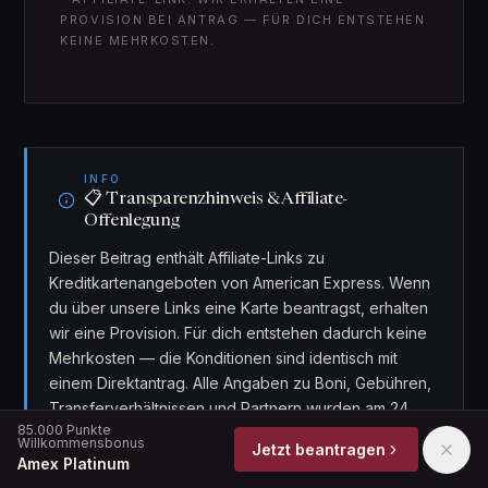
PROVISION BEI ANTRAG — FÜR DICH ENTSTEHEN
KEINE MEHRKOSTEN.
INFO
📋 Transparenzhinweis & Affiliate-
Offenlegung
Dieser Beitrag enthält Affiliate-Links zu
Kreditkartenangeboten von American Express. Wenn
du über unsere Links eine Karte beantragst, erhalten
wir eine Provision. Für dich entstehen dadurch keine
Mehrkosten — die Konditionen sind identisch mit
einem Direktantrag. Alle Angaben zu Boni, Gebühren,
Transferverhältnissen und Partnern wurden am 24.
85.000 Punkte
April 2026 geprüft und können sich jederzeit ändern.
Willkommensbonus
Jetzt beantragen
Kein Finanzberatungsersatz.
Amex Platinum